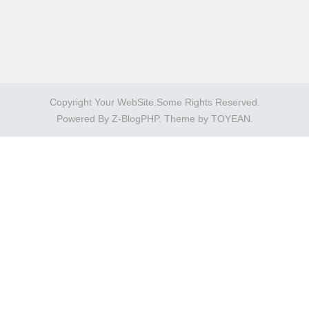
Copyright Your WebSite.Some Rights Reserved.
Powered By
Z-BlogPHP
. Theme by
TOYEAN
.