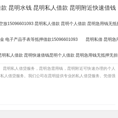
民间借款 昆明水钱 昆明私人借款 昆明附近快速借
空放15096601093 昆明私人借款 昆明个人借款 昆明急用钱无
明私借短拆 昆明民间应急借款 昆明24小时借款 昆明附近
电子产品手表等抵押借款15096601093
昆明私借 昆明急
借款 昆明企业大额低息空放借款 昆明借款 昆明
093 昆明私人借款 昆明快速借钱昆明个人借款 昆明急用钱无抵押无
-1093。昆明私人借贷服务，昆明急需用钱，昆明附近可快速办理的个人
明私人借贷服务。我们公司在昆明提供专业的私人借贷服务。凭借强