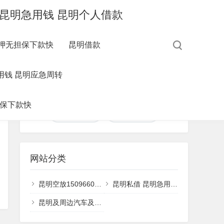
钱 昆明急用钱 昆明个人借款
抵押无担保下款快
昆明借款
控制面板
用钱 昆明应急周转
您好，欢迎到访网站！
担保下款快
登录后台
查看权限
网站分类
昆明空放15096601093 昆明私人借款 昆明快速借钱昆明个人借款 昆明急用钱
昆明私借 昆明急用钱 昆明应急周转
昆明及周边汽车及黄金铂金 电子产品手表等抵押借款15096601093